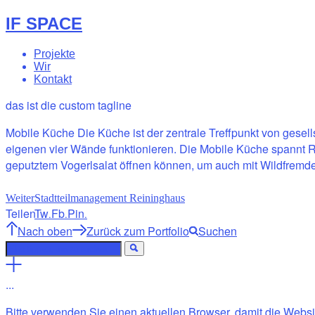
IF SPACE
Projekte
Wir
Kontakt
das ist die custom tagline
Mobile Küche Die Küche ist der zentrale Treffpunkt von gese
eigenen vier Wände funktionieren. Die Mobile Küche spannt
geputztem Vogerlsalat öffnen können, um auch mit Wildfrem
Weiter
Stadtteilmanagement Reininghaus
Teilen
Tw
Fb
Pin
.
.
.
Nach oben
Zurück zum Portfolio
Suchen
.
.
.
Bitte verwenden Sie einen aktuellen Browser, damit die Website